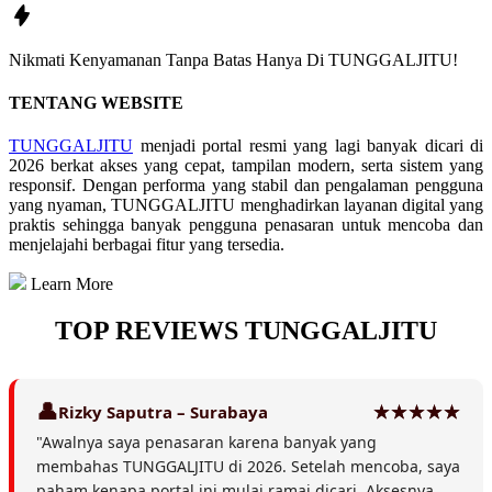
Nikmati
Kenyamanan
Tanpa Batas Hanya Di
TUNGGALJITU!
TENTANG WEBSITE
TUNGGALJITU
menjadi portal resmi yang lagi banyak dicari di
2026 berkat akses yang cepat, tampilan modern, serta sistem yang
responsif. Dengan performa yang stabil dan pengalaman pengguna
yang nyaman, TUNGGALJITU menghadirkan layanan digital yang
praktis sehingga banyak pengguna penasaran untuk mencoba dan
menjelajahi berbagai fitur yang tersedia.
Learn More
TOP REVIEWS TUNGGALJITU
Rizky Saputra – Surabaya
"Awalnya saya penasaran karena banyak yang
membahas TUNGGALJITU di 2026. Setelah mencoba, saya
paham kenapa portal ini mulai ramai dicari. Aksesnya