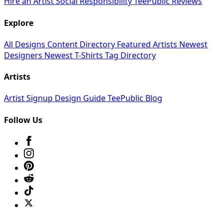
Hire an Artist
Social Responsibility
TeePublic Reviews
Explore
All Designs
Content Directory
Featured Artists
Newest
Designers
Newest T-Shirts
Tag Directory
Artists
Artist Signup
Design Guide
TeePublic Blog
Follow Us