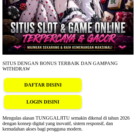
SITUS DENGAN BONUS TERBAIK DAN GAMPANG
WITHDRAW
DAFTAR DISINI
LOGIN DISINI
Mengulas alasan TUNGGALJITU semakin dikenal di tahun 2026
dengan konsep digital yang inovatif, sistem responsif, dan
kemudahan akses bagi pengguna modern.