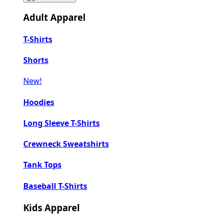
Adult Apparel
T-Shirts
Shorts
New!
Hoodies
Long Sleeve T-Shirts
Crewneck Sweatshirts
Tank Tops
Baseball T-Shirts
Kids Apparel