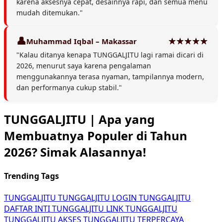
karena aksesnya cepat, desainnya rapi, dan semua menu
mudah ditemukan."
Muhammad Iqbal – Makassar
"Kalau ditanya kenapa TUNGGALJITU lagi ramai dicari di
2026, menurut saya karena pengalaman
menggunakannya terasa nyaman, tampilannya modern,
dan performanya cukup stabil."
TUNGGALJITU | Apa yang
Membuatnya Populer di Tahun
2026? Simak Alasannya!
Trending Tags
TUNGGALJITU
TUNGGALJITU LOGIN
TUNGGALJITU
DAFTAR
INTI TUNGGALJITU
LINK TUNGGALJITU
TUNGGALJITU AKSES
TUNGGALJITU TERPERCAYA