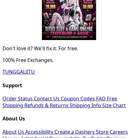
Don't love it? We'll fix it. For free.
100% Free Exchanges.
TUNGGALJITU
Support
Order Status
Contact Us
Coupon Codes
FAQ
Free
Shipping
Refunds & Returns
Shipping Info
Size Chart
About Us
About Us
Accessibility
Create a Dashery Store
Careers