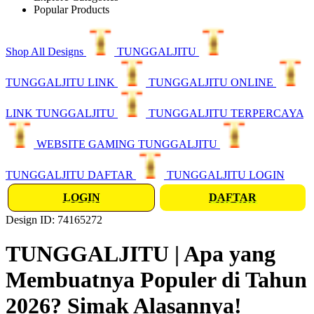
Popular Products
Shop All Designs
TUNGGALJITU
TUNGGALJITU LINK
TUNGGALJITU ONLINE
LINK TUNGGALJITU
TUNGGALJITU TERPERCAYA
WEBSITE GAMING TUNGGALJITU
TUNGGALJITU DAFTAR
TUNGGALJITU LOGIN
LOGIN
DAFTAR
Design ID: 74165272
TUNGGALJITU | Apa yang
Membuatnya Populer di Tahun
2026? Simak Alasannya!